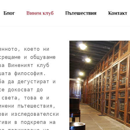
Блог
Винен клуб
Пътешествия
Контакт
енното, което ни
срещаме и общуваме
ва Виненият клуб
шата философия.
ба да дегустират и
се докосват до
 света, това е и
инени пътешествия,
ови изследователски
тиви в подкрепа на