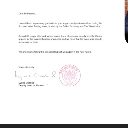
Винена вечер на The Wine
Inside в Британското
Винен клуб
посолство