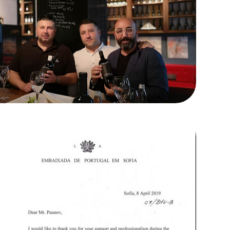
The Wine Inside и
„Винпром Свищов“
Винен клуб
представят: Създателите
на Imperium