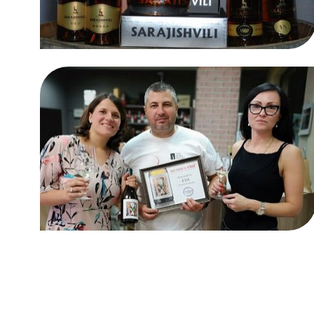
“Ева” – от “реброто” на
Бургозоне
Винен клуб
Шато Бургозоне