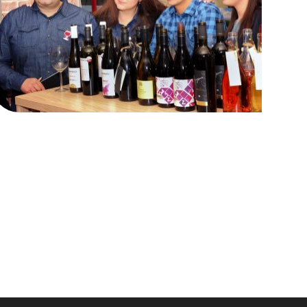
енолози: „Помагаме си и
Винен клуб
напредваме заедно!“