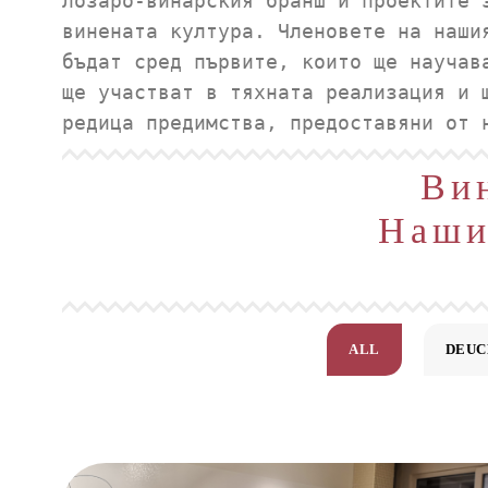
лозаро-винарския бранш и проектите 
винената култура. Членовете на наши
бъдат сред първите, които ще научав
ще участват в тяхната реализация и 
редица предимства, предоставяни от 
Вин
Наши
ALL
DEUC