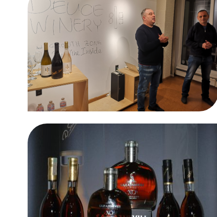
DEUCE WINERY: БЯЛАТА
ЛЯСТОВИЦА!
Винен клуб
Грузински разкази
Винен клуб