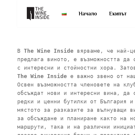
Начало
Екипът
В
The Wine Inside
вярваме, че най-ц
предлага виното, е възможността да 
с интересни и стойностни хора. Зато
The Wine Inside
е важно звено от на
Освен възможността членовете на клу
обсъждат нови и интересни вина, да 
редки и ценни бутилки от България и
мястото за разказите за вълнуващи в
за обсъждане и планиране както на н
маршрути, така и на различни инициа