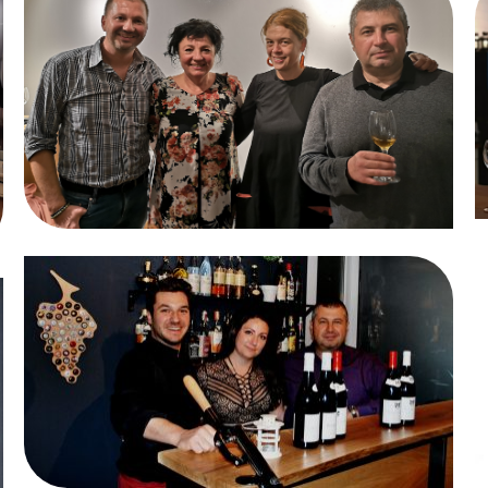
КЛУБНА ВЕЧЕР С
„БОРОВИЦА“ –
Винен клуб
„ОРАНЖЕВИТЕ“ ПИОНЕРИ!
„Непознатата Бургундия“
– само за ценители!
Винен клуб