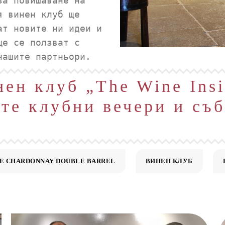
за повишаване на
я винен клуб ще
ат новите ни идеи и
ще се ползват с
нашите партньори.
ен клуб „The Wine Ins
те клубни вечери и съб
E CHARDONNAY DOUBLE BARREL
ВИНЕН КЛУБ