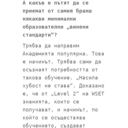
А какъв е пътят да се
приемат от самия бранш
някакви минимални
образователни „винени
стандарти“?
Трябва да направим
Академията популярна. Това
е начинът. Трябва сами да
осъзнаят потребността от
такова обучение. „Насила
хубост не става“. Доказано
е, че от „Level 2“ на WSET
знанията, които се
получават, и начинът, по
който се осъществява
обучението, създават