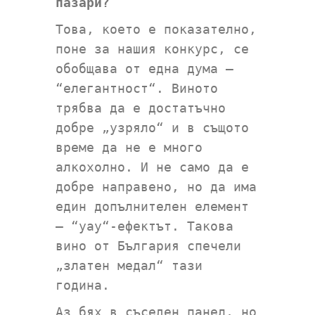
пазари?
Това, което е показателно,
поне за нашия конкурс, се
обобщава от една дума –
“елегантност“. Виното
трябва да е достатъчно
добре „узряло“ и в същото
време да не е много
алкохолно. И не само да е
добре направено, но да има
един допълнителен елемент
– “уау“-ефектът. Такова
вино от България спечели
„златен медал“ тази
година.
Аз бях в съседен панел, но