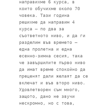
направихме 6 курса, в
които обучихме около 70
човека. Тази година
решихме да направим 4
курса – по два за
съответното ниво, и да ги
разделим във времето –
една пролетна и една
есенно-зимна сесия, така
че завършилите първо ниво
да имат време спокойно да
преценят дали желаят да се
включат и във второ ниво.
Удовлетворен съм много,
защото, дано не звучи
нескромно, но с това,