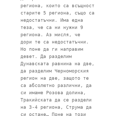
региона, които са всъщност
старите 5 региона, също са
недостатъчни. Има една
теза, че са ни нужни 9
региона. Аз мисля, че
дори те са недостатъчни.
Но поне да ги направим
девет. Да разделим
Дунавската равнина на две,
да разделим Черноморския
регион на две, защото те
са абсолютно различни, да
си имаме Розова долина,
Тракийската да се раздели
на 3-4 региона, Струма да
си остане… Поне на този