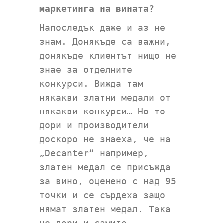
маркетинга на вината?
Напоследък даже и аз не
знам. Донякъде са важни,
донякъде клиентът нищо не
знае за отделните
конкурси. Вижда там
някакви златни медали от
някакви конкурси… Но то
дори и производители
доскоро не знаеха, че на
„Decanter“ например,
златен медал се присъжда
за вино, оценено с над 95
точки и се сърдеха защо
нямат златен медал. Така
че дори и самите