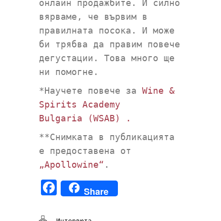
онлайн продажбите. И силно
вярваме, че вървим в
правилната посока. И може
би трябва да правим повече
дегустации. Това много ще
ни помогне.
*Научете повече за
Wine &
Spirits Academy
Bulgaria (WSAB) .
**Снимката в публикацията
е предоставена от
„Apollowine“
.
Facebook
Share
Интервюта