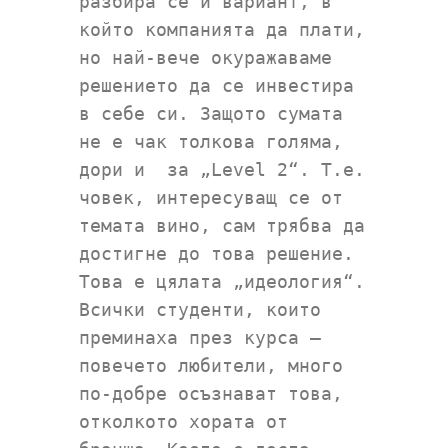
разбира се и вариант, в
който компанията да плати,
но най-вече окуражаваме
решението да се инвестира
в себе си. Защото сумата
не е чак толкова голяма,
дори и за „Level 2“. Т.е.
човек, интересуващ се от
темата вино, сам трябва да
достигне до това решение.
Това е цялата „идеология“.
Всички студенти, които
преминаха през курса –
повечето любители, много
по-добре осъзнават това,
отколкото хората от