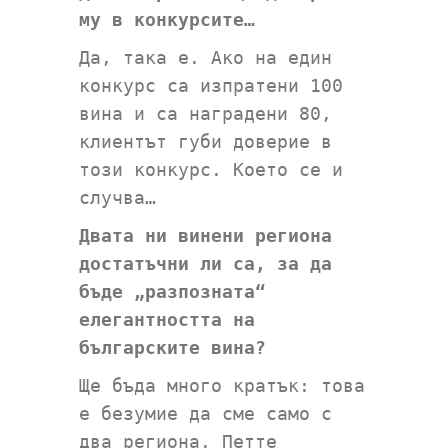
му в конкурсите…
Да, така е. Ако на един
конкурс са изпратени 100
вина и са наградени 80,
клиентът губи доверие в
този конкурс. Което се и
случва…
Двата ни винени региона
достатъчни ли са, за да
бъде „разпозната“
елегантността на
българските вина?
Ще бъда много кратък: това
е безумие да сме само с
два региона. Петте