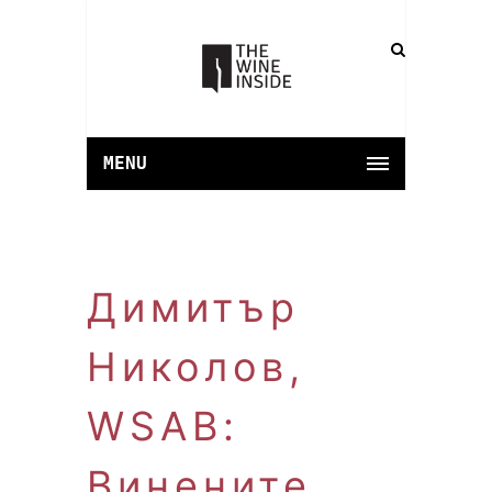
MENU
Димитър
Николов,
WSAB:
Винените