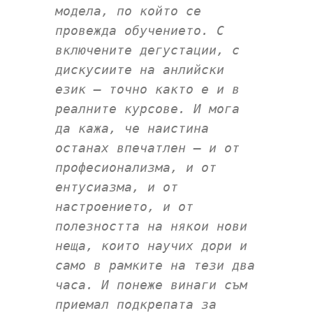
модела, по който се
провежда обучението. С
включените дегустации, с
дискусиите на анлийски
език – точно както е и в
реалните курсове. И мога
да кажа, че наистина
останах впечатлен – и от
професионализма, и от
ентусиазма, и от
настроението, и от
полезността на някои нови
неща, които научих дори и
само в рамките на тези два
часа. И понеже винаги съм
приемал подкрепата за