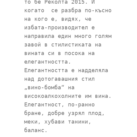
то бе Реколта 2015. И
когато се разбра по-късно
на кого е, видях, че
избата-производител е
направила един много голям
завой в стилистиката на
вината си в посока на
елегантността.
Елегантността е надделяла
над дотогавашния стил
„вино-бомба“ на
високоалкохолните им вина.
Елегантност, по-ранно
бране, добре узрял плод,
меки, хубави танини,
баланс.