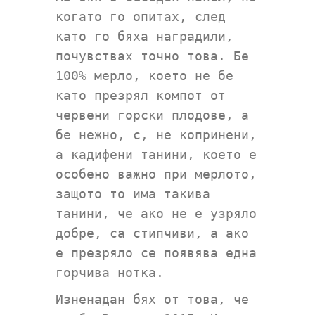
когато го опитах, след
като го бяха наградили,
почувствах точно това. Бе
100% мерло, което не бе
като презрял компот от
червени горски плодове, а
бе нежно, с, не копринени,
а кадифени танини, което е
особено важно при мерлото,
защото то има такива
танини, че ако не е узряло
добре, са стипчиви, а ако
е презряло се появява една
горчива нотка.
Изненадан бях от това, че