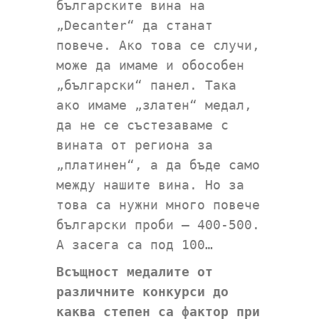
българските вина на
„Decanter“ да станат
повече. Ако това се случи,
може да имаме и обособен
„български“ панел. Така
ако имаме „златен“ медал,
да не се състезаваме с
вината от региона за
„платинен“, а да бъде само
между нашите вина. Но за
това са нужни много повече
български проби – 400-500.
А засега са под 100…
Всъщност медалите от
различните конкурси до
каква степен са фактор при