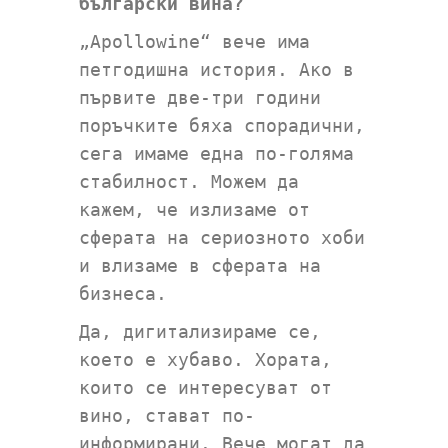
български вина?
„Apollowine“ вече има
петгодишна история. Ако в
първите две-три години
поръчките бяха спорадични,
сега имаме една по-голяма
стабилност. Можем да
кажем, че излизаме от
сферата на сериозното хоби
и влизаме в сферата на
бизнеса.
Да, дигитализираме се,
което е хубаво. Хората,
които се интересуват от
вино, стават по-
информирани. Вече могат да