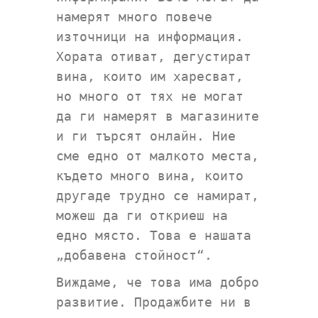
намерят много повече
източници на информация.
Хората отиват, дегустират
вина, които им харесват,
но много от тях не могат
да ги намерят в магазините
и ги търсят онлайн. Ние
сме едно от малкото места,
където много вина, които
другаде трудно се намират,
можеш да ги откриеш на
едно място. Това е нашата
„добавена стойност“.
Виждаме, че това има добро
развитие. Продажбите ни в