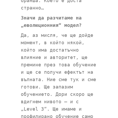
бранша. Което е доста
странно…
Значи да разчитаме на
„еволюционния“ модел?
Да, аз мисля, че ще дойде
момент, в който някой,
който има достатъчно
влияние и авторитет, ще
премине през това обучение
и ще се получи ефектът на
вълната. Ние сме тук и сме
готови. Ще запазим
обучението. Дори скоро ще
вдигнем нивото – и с
„Level 3“. Ще имаме и
профилирано обучение само