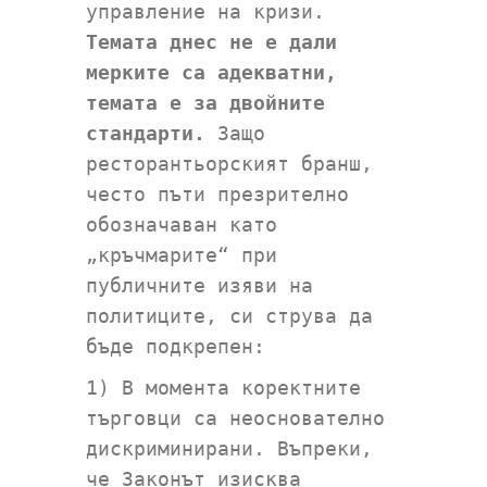
управление на кризи.
Темата днес не е дали
мерките са адекватни,
темата е за двойните
стандарти.
Защо
ресторантьорският бранш,
често пъти презрително
обозначаван като
„кръчмарите“ при
публичните изяви на
политиците, си струва да
бъде подкрепен:
1) В момента коректните
търговци са неоснователно
дискриминирани. Въпреки,
че Законът изисква