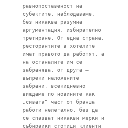
равнопоставеност на
субектите, наблюдаваме,
без никаква разумна
аргументация, избирателно
третиране. От една страна,
ресторантите в хотелите
имат правото да работят, а
на останалите им се
забранява, от друга –
въпреки наложените
забрани, всекидневно
виждаме по новините как
„сивата“ част от бранша
работи нелегално, без да
се спазват никакви мерки и
събирайки стотици клиенти