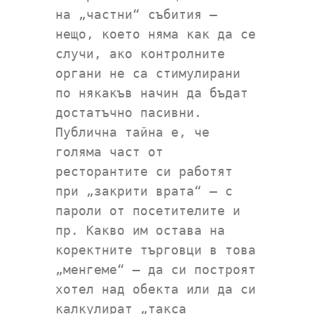
на „частни“ събития –
нещо, което няма как да се
случи, ако контролните
органи не са стимулирани
по някакъв начин да бъдат
достатъчно пасивни.
Публична тайна е, че
голяма част от
ресторантите си работят
при „закрити врата“ – с
пароли от посетителите и
пр. Какво им остава на
коректните търговци в това
„менгеме“ – да си построят
хотел над обекта или да си
калкулират „такса