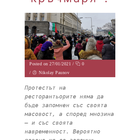
Posted on 27/01/2021
/
0
/
Nikolay Paunov
Протестът на
ресторантьорите няма да
бъде запомнен със своята
масовост, а според мнозина
– и със своята
навременност. Вероятно