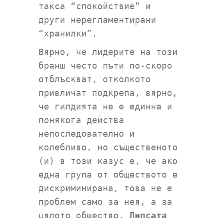
такса “спокойствие” и
други нерегламентирани
“хранилки”.
Вярно, че лидерите на този
бранш често пъти по-скоро
отблъскват, отколкото
привличат подкрепа, вярно,
че гилдията не е единна и
понякога действа
непоследователно и
колебливо, но същественото
(и) в този казус е, че ако
една група от обществото е
дискриминирана, това не е
проблем само за нея, а за
цялото общество.
Липсата