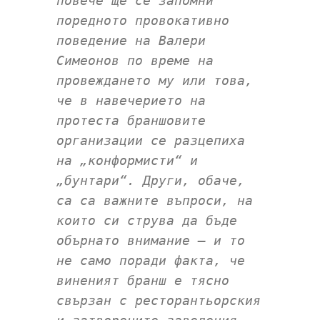
повече ще се запомни
поредното провокативно
поведение на Валери
Симеонов по време на
провеждането му или това,
че в навечерието на
протеста браншовите
организации се разцепиха
на „конформисти“ и
„бунтари“. Други, обаче,
са са важните въпроси, на
които си струва да бъде
обърнато внимание – и то
не само поради факта, че
виненият бранш е тясно
свързан с ресторантьорския