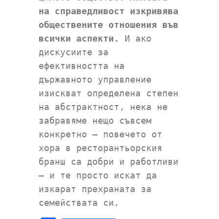
на справедливост изкривява
обществените отношения във
всички аспекти.
И ако
дискусиите за
ефективността на
държавното управление
изискват определена степен
на абстрактност, нека не
забравяме нещо съвсем
конкретно – повечето от
хора в ресторантьорския
бранш са добри и работливи
– и те просто искат да
изкарат прехраната за
семействата си.