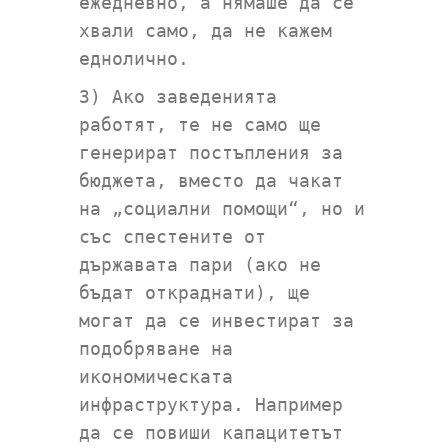
ежедневно, а нямаше да се
хвали само, да не кажем
еднолично.
3) Ако заведенията
работят, те не само ще
генерират постъпления за
бюджета, вместо да чакат
на „социални помощи“, но и
със спестените от
държавата пари (ако не
бъдат откраднати), ще
могат да се инвестират за
подобряване на
икономическата
инфраструктура. Например
да се повиши капацитетът