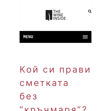
MENU
Кой си прави
сметката
без
“кръчмаря”?