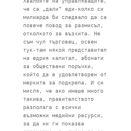
Хвалбите на управляващите,
че са „дали“ еди-колко си
милиарда би следвало да са
повече повод за размисъл,
отколкото за възхита. Не
съм чул търговец, освен
тук-там някой представител
на едрия капитал, абонати
за обществени поръчки,
който да е удовлетворен от
мерките за подкрепа. И си
мисля, че ако имаше много
такива, правителството
разполага с всички
възможни медийни ресурси,
за да ни ги показва