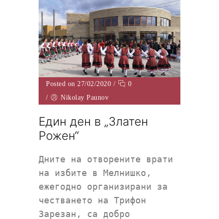
Posted on 27/02/2020
/
0
/
Nikolay Paunov
Един ден в „Златен
Рожен“
Дните на отворените врати
на избите в Мелнишко,
ежегодно организирани за
честването на Трифон
Зарезан, са добро